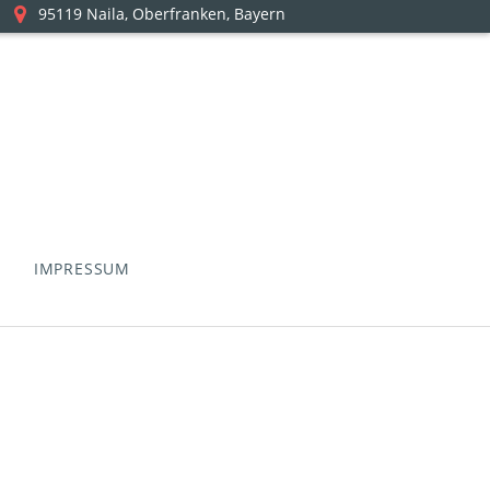
95119 Naila, Oberfranken, Bayern
S
IMPRESSUM